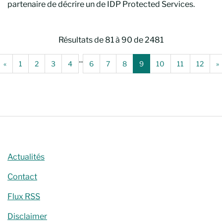
partenaire de décrire un de IDP Protected Services.
Résultats de 81 à 90 de 2481
...
(Page de recherche précédente)
(Page actuelle)
(
«
1
2
3
4
6
7
8
9
10
11
12
»
Chercher
Actualités
Contact
Flux RSS
Disclaimer