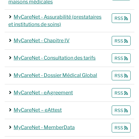
maisons médicales
MyCareNet - Assurabilité (prestataires
RSS
et institutions de soins)
MyCareNet - Chapitre IV
RSS
MyCareNet - Consultation des tarifs
RSS
MyCareNet - Dossier Médical Global
RSS
MyCareNet - eAgreement
RSS
MyCareNet – eAttest
RSS
MyCareNet - MemberData
RSS