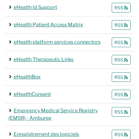
eHealth Id Support
RSS
eHealth Patient Access Matrix
RSS
eHealth platform services connectors
RSS
eHealth Therapeutic Links
RSS
eHealthBox
RSS
eHealthConsent
RSS
Emergency Medical Service Registry
RSS
(EMSR) - Ambureg
Enregistrement des logiciels
RSS