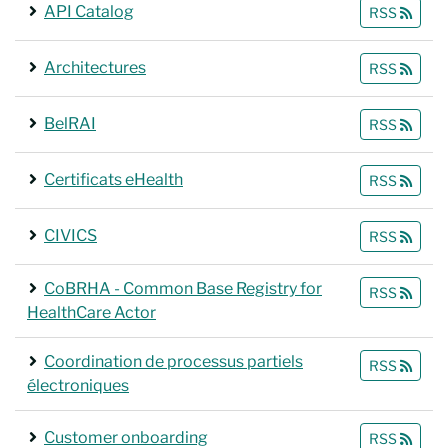
API Catalog
RSS
Architectures
RSS
BelRAI
RSS
Certificats eHealth
RSS
CIVICS
RSS
CoBRHA - Common Base Registry for
RSS
HealthCare Actor
Coordination de processus partiels
RSS
électroniques
Customer onboarding
RSS