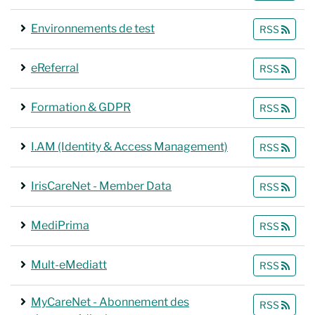
Environnements de test
RSS
eReferral
RSS
Formation & GDPR
RSS
I.AM (Identity & Access Management)
RSS
IrisCareNet - Member Data
RSS
MediPrima
RSS
Mult-eMediatt
RSS
MyCareNet - Abonnement des
RSS