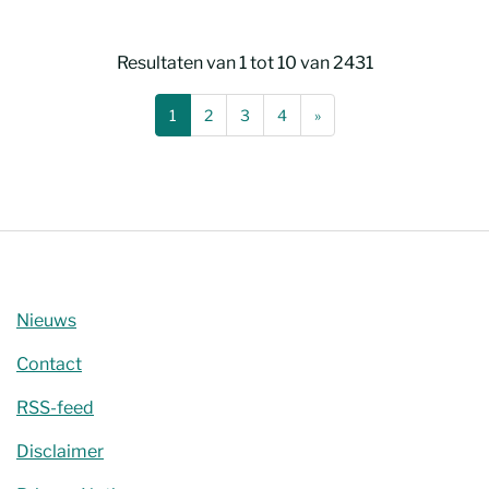
Resultaten van 1 tot 10 van 2431
(Huidige pagina)
(Volgende zoekpagina)
1
2
3
4
»
Zoeken
Nieuws
Contact
RSS-feed
Disclaimer