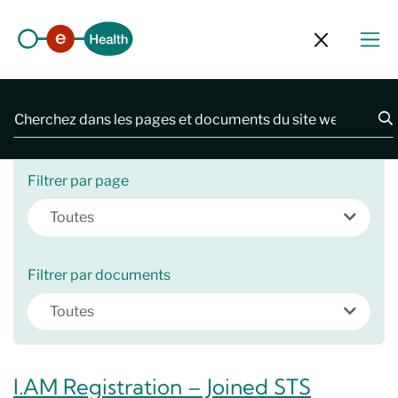
Fermer le 
2481 résultats
Filtrer par page
Toutes
Filtrer par documents
Toutes
I.AM Registration – Joined STS