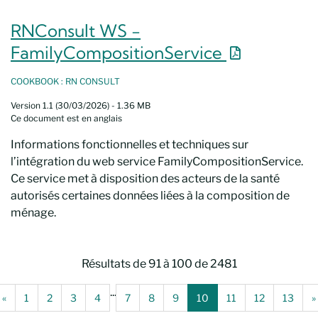
RNConsult WS -
Nouvelle fe
FamilyCompositionService
COOKBOOK : RN CONSULT
Version 1.1 (30/03/2026) - 1.36 MB
Ce document est en anglais
Informations fonctionnelles et techniques sur
l’intégration du web service FamilyCompositionService.
Ce service met à disposition des acteurs de la santé
autorisés certaines données liées à la composition de
ménage.
Résultats de 91 à 100 de 2481
...
(Page de recherche précédente)
(Page actuelle)
«
1
2
3
4
7
8
9
10
11
12
13
»