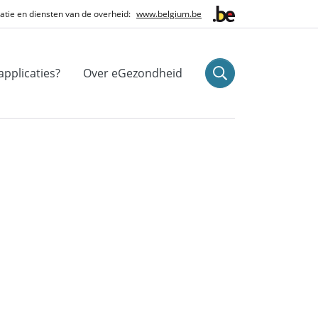
tie en diensten van de overheid:
www.belgium.be
applicaties?
Over eGezondheid
sr.search_button