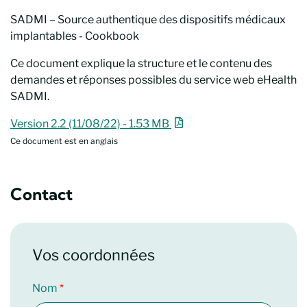
SADMI – Source authentique des dispositifs médicaux
implantables - Cookbook
Ce document explique la structure et le contenu des
demandes et réponses possibles du service web eHealth
SADMI.
SADMI – Source authentique des dispositifs médicaux im
Nouvelle fenêtre
Version 2.2 (11/08/22) - 1.53 MB
Ce document est en anglais
Contact
Vos coordonnées
Nom