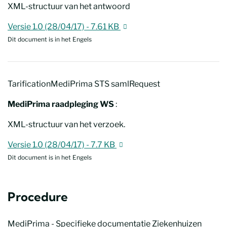
XML-structuur van het antwoord
TarificationMediPrima STS samlResponse
Nieuw venster
Versie 1.0 (28/04/17) - 7.61 KB
Dit document is in het Engels
TarificationMediPrima STS samlRequest
MediPrima raadpleging WS
:
XML-structuur van het verzoek.
TarificationMediPrima STS samlRequest
Nieuw venster
Versie 1.0 (28/04/17) - 7.7 KB
Dit document is in het Engels
Procedure
MediPrima - Specifieke documentatie Ziekenhuizen