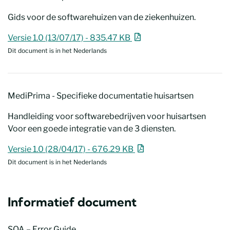
Gids voor de softwarehuizen van de ziekenhuizen.
MediPrima - Specifieke documentatie Ziekenhuizen
Nieuw venster
Versie 1.0 (13/07/17) - 835.47 KB
Dit document is in het Nederlands
MediPrima - Specifieke documentatie huisartsen
Handleiding voor softwarebedrijven voor huisartsen
Voor een goede integratie van de 3 diensten.
MediPrima - Specifieke documentatie huisartsen
Nieuw venster
Versie 1.0 (28/04/17) - 676.29 KB
Dit document is in het Nederlands
Informatief document
SOA – Error Guide