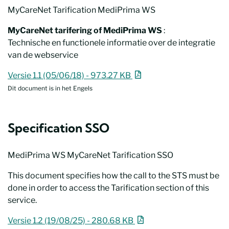
MyCareNet Tarification MediPrima WS
MyCareNet tarifering of MediPrima WS
:
Technische en functionele informatie over de integratie
van de webservice
MyCareNet Tarification MediPrima WS
Nieuw venster
Versie 1.1 (05/06/18) - 973.27 KB
Dit document is in het Engels
Specification SSO
MediPrima WS MyCareNet Tarification SSO
This document specifies how the call to the STS must be
done in order to access the Tarification section of this
service.
MediPrima WS MyCareNet Tarification SSO
Nieuw venster
Versie 1.2 (19/08/25) - 280.68 KB