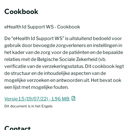
Cookbook
eHealth Id Support WS - Cookbook
De “eHealth Id Support WS” is uitsluitend bedoeld voor
gebruik door bevoegde zorgverleners en instellingen in
het kader van de zorg voor de patiënten en de bepaalde
relaties met de Belgische Sociale Zekerheid (vb.
verificatie van de verzekeringsstatus. Dit cookbook legt
de structuur en de inhoudelijke aspecten van de
mogelijke verzoeken en antwoorden uit. Het bevat ook
een lijst met mogelijke fouten.
eHealth Id Support WS - Cookbook
Nieuw venster
Versie 1.5 (19/07/22) - 1.96 MB
Dit document is in het Engels
Contact