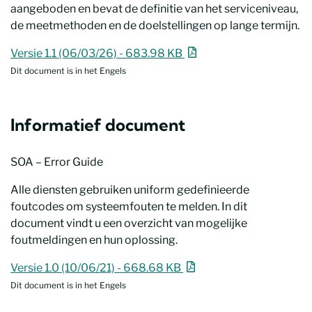
aangeboden en bevat de definitie van het serviceniveau,
de meetmethoden en de doelstellingen op lange termijn.
eHealth Id Support WS - SLA
Nieuw venster
Versie 1.1 (06/03/26) - 683.98 KB
Dit document is in het Engels
Informatief document
SOA – Error Guide
Alle diensten gebruiken uniform gedefinieerde
foutcodes om systeemfouten te melden. In dit
document vindt u een overzicht van mogelijke
foutmeldingen en hun oplossing.
SOA – Error Guide
Nieuw venster
Versie 1.0 (10/06/21) - 668.68 KB
Dit document is in het Engels