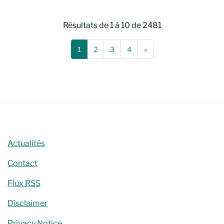
Résultats de 1 à 10 de 2481
(Page actuelle)
(Page de recherche suiv
1
2
3
4
»
Chercher
Actualités
Contact
Flux RSS
Disclaimer
Privacy Notice