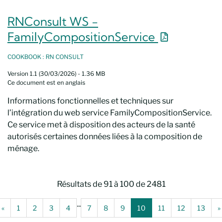
RNConsult WS -
Nouvelle fe
FamilyCompositionService
COOKBOOK : RN CONSULT
Version 1.1 (30/03/2026) - 1.36 MB
Ce document est en anglais
Informations fonctionnelles et techniques sur
l’intégration du web service FamilyCompositionService.
Ce service met à disposition des acteurs de la santé
autorisés certaines données liées à la composition de
ménage.
Résultats de 91 à 100 de 2481
...
(Page de recherche précédente)
(Page actuelle)
«
1
2
3
4
7
8
9
10
11
12
13
»