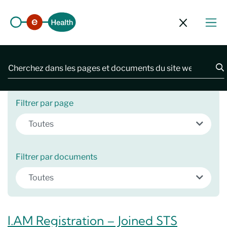
Fermer le 
2481 résultats
Filtrer par page
Toutes
Filtrer par documents
Toutes
I.AM Registration – Joined STS