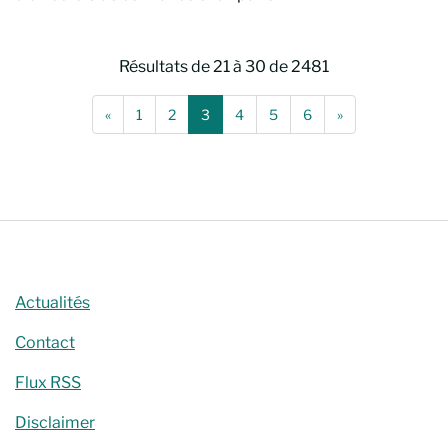
Résultats de 21 à 30 de 2481
(Page de recherche précédente)
(Page actuelle)
(Page de recher
«
1
2
3
4
5
6
»
Chercher
Actualités
Contact
Flux RSS
Disclaimer